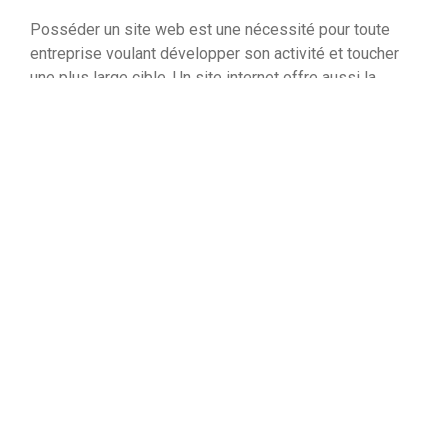
Posséder un site web est une nécessité pour toute
entreprise voulant développer son activité et toucher
une plus large cible. Un site internet offre aussi la
possibilité à une marque de se démarquer de la
concurrence. Notre agence digitale à Grenoble vous
accompagne dans vos projets web et mobile. Ses
pandas experts vous aident à créer un site web qui
séduira vos visiteurs et les incitera à rester et à passer
à l’acte d’achat. Du maquettage au développement du
site, ils vous accompagnent de A à Z.
Nos pandas sont agiles avec la souris. Ils peuvent
concevoir
un site vitrine
, un site e-commerce ou un
catalogue en ligne qui répondra aux besoins de votre
entreprise. Ils ont aussi toutes les compétences pour
effectuer une refonte de votre site internet existant
sous WordPress ou autre CMS. Ils créeront pour vous
un web design pertinent et adaptable à toutes les