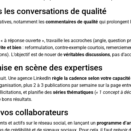
s les conversations de qualité
icatives, notamment les
commentaires de qualité
qui prolongent 
« à réponse ouverte », travaille les accroches (angle, question 
ite et bien
: reformulation, contre-exemple courtois, remerciemen
ions). L’objectif est de nouer de
véritables discussions
, pas d’ac
ise en scène des expertises
 suit. Une agence LinkedIn
règle la cadence selon votre capacité
ganisation, plus 2 à 3 publications par semaine sur la page entrep
licitations, et planifie des
séries thématiques
(
« 1 concept à déc
e bons résultats.
 vos collaborateurs
sents et actifs sur le réseau social, en lançant un
programme d’am
s de crédibilité et de signaux sociaux. Pour cela, il faut prévoir 