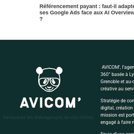
Référencement payant : faut-il adapt
ses Google Ads face aux AI Overvie
?
Lire la suite »
AVICOM’, l’age
360° basée à Ly
Grenoble et au-
créative au ser
Stratégie de com
digital, créati
mission est port
Découvrez les témoignages de nos clients
engagé à faire r