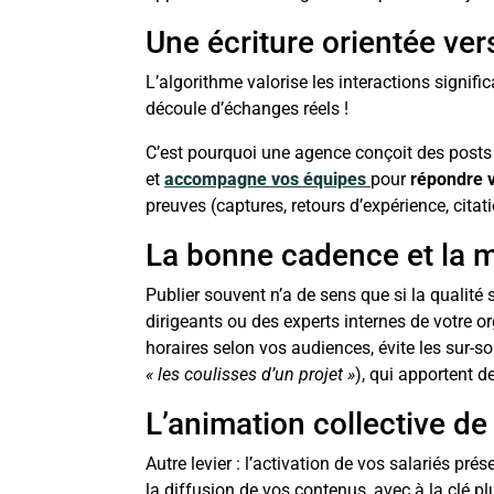
Une écriture orientée ver
L’algorithme valorise les interactions signif
découle d’échanges réels !
C’est pourquoi une agence conçoit des posts 
et
accompagne vos équipes
pour
répondre v
preuves (captures, retours d’expérience, citat
La bonne cadence et la m
Publier souvent n’a de sens que si la qualité
dirigeants ou des experts internes de votre or
horaires selon vos audiences, évite les sur-sol
« les coulisses d’un projet »
), qui apportent d
L’animation collective de
Autre levier : l’activation de vos salariés pré
la diffusion de vos contenus, avec à la clé plu