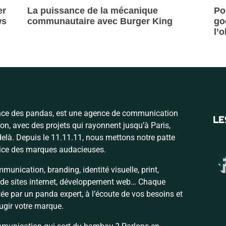
er
La puissance de la mécanique
Po
ws
communautaire avec Burger King
go
l’
Lire la suite »
Lire 
nce des pandas, est une agence de communication
LE
on, avec des projets qui rayonnent jusqu’à Paris,
delà. Depuis le 11.11.11, nous mettons notre patte
vice des marques audacieuses.
munication, branding, identité visuelle, print,
on de sites internet, développement web… Chaque
ée par un panda expert, à l’écoute de vos besoins et
ugir votre marque.