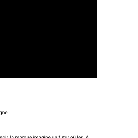
gne.
noir, la marque imagine un futur où les IA