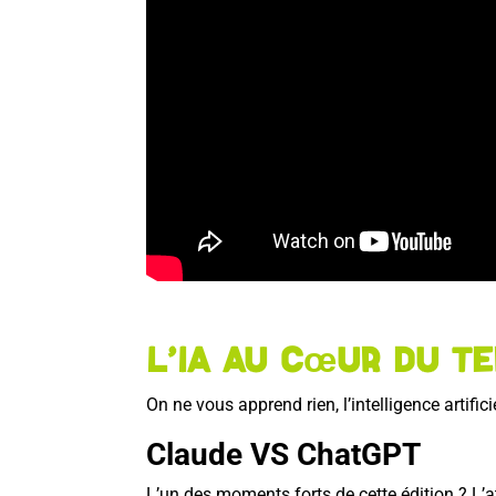
L’IA au cœur du te
On ne vous apprend rien, l’intelligence artif
Claude VS ChatGPT
L’un des moments forts de cette édition ? L’a