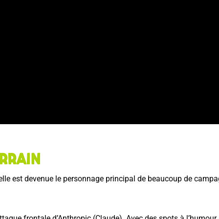
rrain
icielle est devenue le personnage principal de beaucoup de campa
ttaque frontale d’Anthropic (Claude). Avec des spots à l’humour 