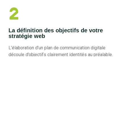
2
La définition des objectifs de votre
stratégie web
L’élaboration d’un plan de communication digitale
découle d’objectifs clairement identités au préalable.
Les objectifs les plus courants d’une stratégie digitale
sont les suivants :
générer du trafic ;
augmenter les conversions ;
accroître les ventes ;
développer la notoriété ;
fidéliser les clients.
En tant qu’agence web, nous utilisons la méthode
SMART pour définir vos objectifs. Ceux-ci doivent être