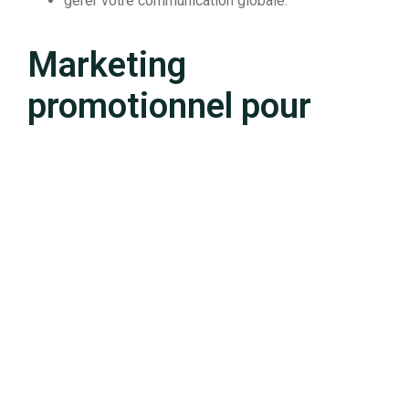
gérer votre communication globale.
Marketing
promotionnel pour
booster vos ventes
Le marketing promotionnel, ou la promotion des ventes,
est un levier essentiel à votre stratégie marketing. Au
sein de notre agence de marketing grenobloise, nous
identifions toutes les promotions possibles pour vous
proposer celles correspondant le mieux à
vos objectifs. Que ce soit pour promouvoir un nouveau
produit, relancer votre activité ou écouler un stock,
notre équipe de pandas saura vous accompagner dans
votre projet de marketing promotionnel.