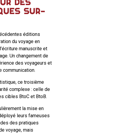
UR DES
QUES SUR-
écédentes éditions
tration du voyage en
l’écriture manuscrite et
oyage. Un changement de
périence des voyageurs et
de communication.
tistique, ce troisième
arité complexe : celle de
es cibles BtoC et BtoB.
culièrement la mise en
 déployé leurs fameuses
ndes des pratiques
de voyage, mais