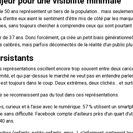
ur pour une visibilité minimale
de 50 ans représentent un tiers de la population… mais seulemen
’entre eux aient le sentiment d’être mis de côté par les marques
nes, sans toujours chercher à comprendre ceux qui sont pourtan
 de 37 ans. Donc forcément, ça crée un petit biais générationne
calibrés, mais parfois déconnectés de la réalité d’un public pl
rsistants
s représentations oscillent encore trop souvent entre deux caric
ité, et qui par-dessus le marché ne veut pas en entendre parler. 
l est toujours dans le coup. Deux extrêmes, deux clichés… et surto
ne se reconnaissent pas du tout dans ces représentations.
s, curieux et à l’aise avec le numérique. 57 % utilisent un smart
ans difficulté. Facebook compte d’ailleurs près d’un quart d’uti
40 ans.
ches (enfants, petits-enfants, amis…), s’informent, partagent leu