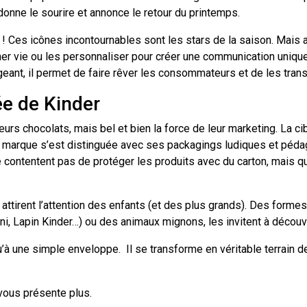
 donne le sourire et annonce le retour du printemps.
s ! Ces icônes incontournables sont les stars de la saison. Mais
nner vie ou les personnaliser pour créer une communication uniqu
gageant, il permet de faire rêver les consommateurs et de les tra
ée de Kinder
leurs chocolats, mais bel et bien la force de leur marketing. La 
 La marque s’est distinguée avec ses packagings ludiques et péd
contentent pas de protéger les produits avec du carton, mais q
 attirent l’attention des enfants (et des plus grands). Des form
i, Lapin Kinder…) ou des animaux mignons, les invitent à découvr
à une simple enveloppe. Il se transforme en véritable terrain d
vous présente plus.