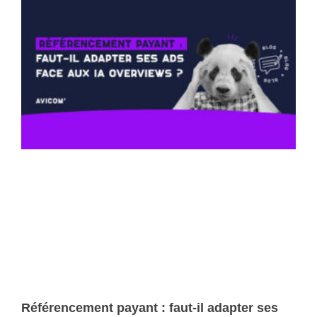
Référencement payant : faut-il adapter ses