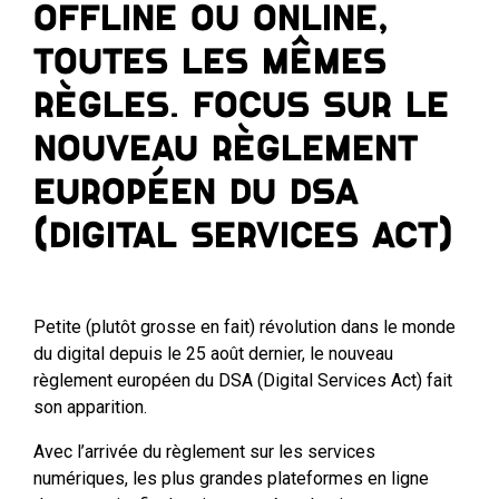
Offline ou online,
toutes les mêmes
règles. Focus sur le
nouveau règlement
européen du DSA
(Digital Services Act)
Petite (plutôt grosse en fait) révolution dans le monde
du digital depuis le 25 août dernier, le nouveau
règlement européen du DSA (Digital Services Act) fait
son apparition.
Avec l’arrivée du règlement sur les services
numériques, les plus grandes plateformes en ligne