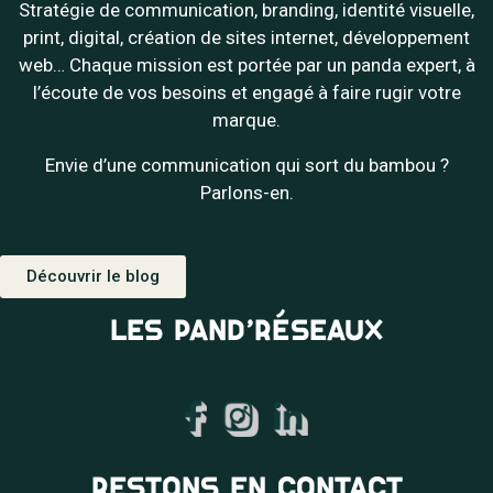
Stratégie de communication, branding, identité visuelle,
print, digital, création de sites internet, développement
web… Chaque mission est portée par un panda expert, à
l’écoute de vos besoins et engagé à faire rugir votre
marque.
Envie d’une communication qui sort du bambou ?
Parlons-en.
Découvrir le blog
LES PAND’RÉSEAUX
RESTONS EN CONTACT