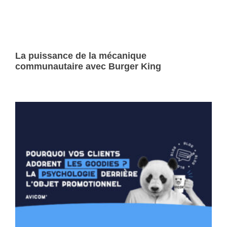
La puissance de la mécanique
communautaire avec Burger King
Lire la suite »