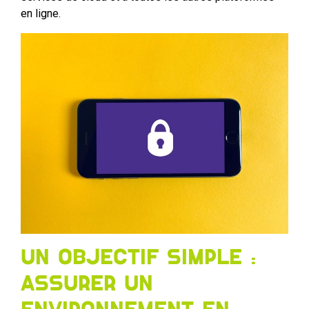
en ligne.
Un objectif simple :
assurer un