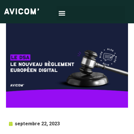
septembre 22, 2023