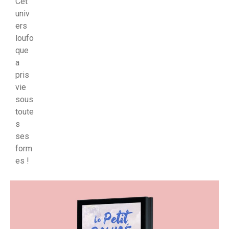
Cet
univ
ers
loufo
que
a
pris
vie
sous
toute
s
ses
form
es !