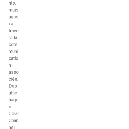
nts,
mais
auss
i à
trave
rs la
com
muni
catio
n
asso
ciée.
Des
affic
hage
s
Clear
Chan
nel