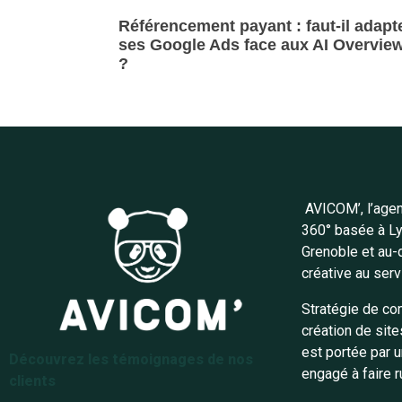
Référencement payant : faut-il adapt
ses Google Ads face aux AI Overvie
?
Lire la suite »
AVICOM’, l’age
360° basée à Lyo
Grenoble et au-
créative au ser
Stratégie de comm
création de sit
est portée par u
Découvrez les témoignages de nos
engagé à faire r
clients