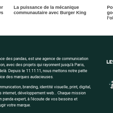
er
La puissance de la mécanique
Po
ws
communautaire avec Burger King
go
l’
Lire la suite »
Lire
nce des pandas, est une agence de communication
LE
n, avec des projets qui rayonnent jusqu’à Paris,
delà. Depuis le 11.11.11, nous mettons notre patte
vice des marques audacieuses.
unication, branding, identité visuelle, print, digital,
es internet, développement web… Chaque mission
n panda expert, à l’écoute de vos besoins et
ugir votre marque.