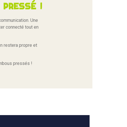
pressé !
 communication. Une
ster connecté tout en
n restera propre et
ambous pressés !