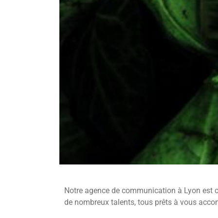
Notre agence de communication à Lyon est co
de nombreux talents, tous prêts à vous acc