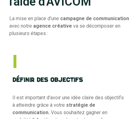
l'aide d'AVICOM'
La mise en place d’une
campagne de communication
avec notre
agence créative
va se décomposer en
plusieurs étapes :
1
Définir des objectifs
Il est important d’avoir une idée claire des objectifs
à atteindre grâce à votre
stratégie de
communication.
Vous souhaitez gagner en
visibilité ? Amélioration de votre
image de marque
? Pour cela les échanges avec l’un de nos
chefs de
projet
AVICOM’ de Lyon sont essentiels afin de lui