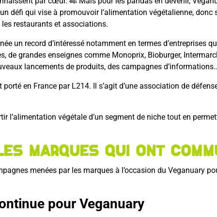
connaissent par cœur. 🎋 Mais pour les pandas en devenir, Veg
 un défi qui vise à promouvoir l’alimentation végétalienne, donc s
 les restaurants et associations.
nnée un record d’intéressé notamment en termes d’entreprises q
les, de grandes enseignes comme Monoprix, Bioburger, Intermarch
nouveaux lancements de produits, des campagnes d’informations
 porté en France par L214. Il s’agit d’une association de défe
rtir l’alimentation végétale d’un segment de niche tout en permet
 les marques qui ont com
ampagnes menées par les marques à l’occasion du Veganuary pou
continue pour Veganuary