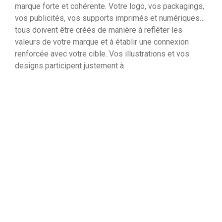
marque forte et cohérente. Votre logo, vos packagings,
vos publicités, vos supports imprimés et numériques…
tous doivent être créés de manière à refléter les
valeurs de votre marque et à établir une connexion
renforcée avec votre cible. Vos illustrations et vos
designs participent justement à
consolider cette proximité en créant une expérience
visuelle unique, cohérente et mémorable.
Quoi de mieux que des experts pour mener à bien cette
réflexion graphique hautement stratégique !
Les illustrations sont ainsi un moyen puissant, manié à
l’envi par nos pandas, de communiquer un message.
Elles aident à traduire des idées complexes de
manière qu’elles soient plus compréhensibles. Nous
sommes tous d’accord pour dire qu’il est plus facile de
saisir les avantages et les fonctionnalités d’un produit
à travers une image plutôt qu’un descriptif écrit…