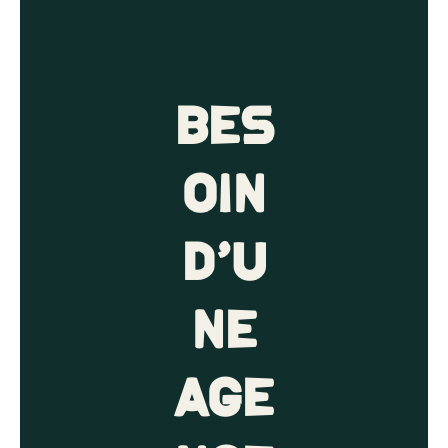
Bes
oin
d’u
ne
age