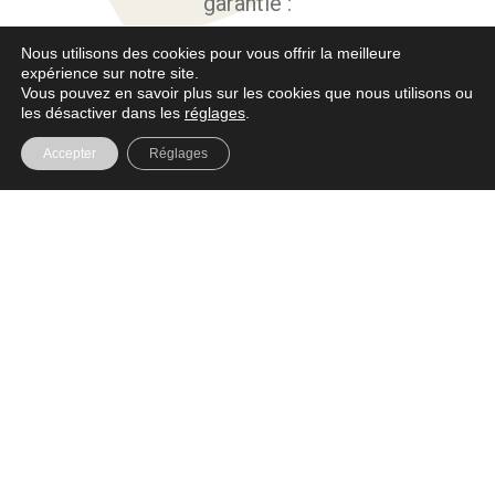
garantie :
avec une équipe de pandas qui met sa
Nous utilisons des cookies pour vous offrir la meilleure
patte au service de la créativité, vous
expérience sur notre site.
Vous pouvez en savoir plus sur les cookies que nous utilisons ou
n’aurez pas le temps de dire « ouf » que
les désactiver dans les
réglages
.
vous aurez déjà reçu votre premier
Accepter
Réglages
retour !
Notre objectif, vous faire sentir unique.
FONCTIONNEMENT
DES PANDAS